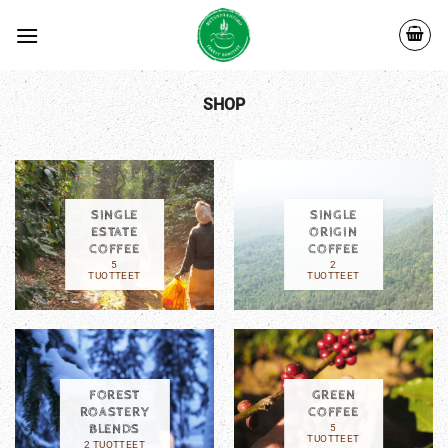
Skip
to
content
SHOP
SINGLE
SINGLE
ESTATE
ORIGIN
COFFEE
COFFEE
5
2
TUOTTEET
TUOTTEET
FOREST
GREEN
ROASTERY
COFFEE
BLENDS
5
TUOTTEET
2 TUOTTEET