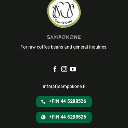
SAMPOKONE
For raw coffee beans and general inquiries.
info(at)sampokone.fi
+FIN 44 5288526
+FIN 44 5288526