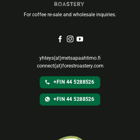
ROASTERY
For coffee re-sale and wholesale inquiries.
yhteys(at)metsapaahtimo.fi
connect(at)forestroastery.com
+FIN 44 5288526
+FIN 44 5288526