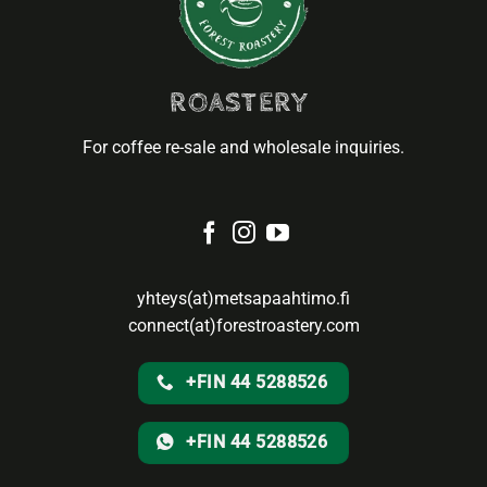
ROASTERY
For coffee re-sale and wholesale inquiries.
yhteys(at)metsapaahtimo.fi
connect(at)forestroastery.com
+FIN 44 5288526
+FIN 44 5288526