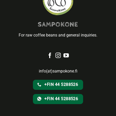
SAMPOKONE
For raw coffee beans and general inquiries.
info(at)sampokone.fi
+FIN 44 5288526
+FIN 44 5288526