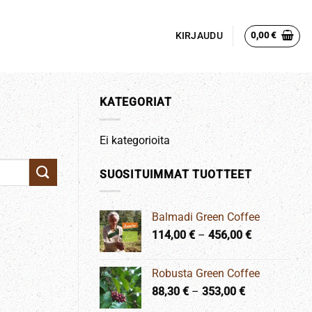
KIRJAUDU
0,00
€
KATEGORIAT
Ei kategorioita
SUOSITUIMMAT TUOTTEET
Balmadi Green Coffee
Hintaluokka
114,00
€
–
456,00
€
114,00 €
-
Robusta Green Coffee
456,00 €
Hintaluokka:
88,30
€
–
353,00
€
88,30 €