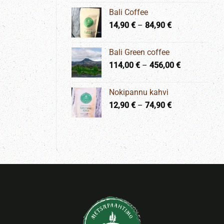
-
Bali Coffee
353,00 €
Hintaluokka:
14,90
€
–
84,90
€
14,90 €
-
Bali Green coffee
84,90 €
Hintaluokka
114,00
€
–
456,00
€
114,00 €
-
Nokipannu kahvi
456,00 €
Hintaluokka:
12,90
€
–
74,90
€
12,90 €
-
74,90 €